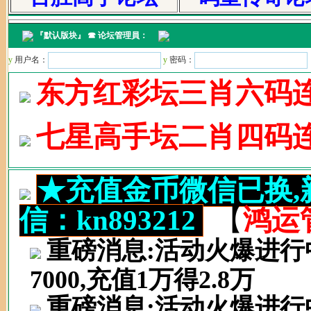
『
默认版块
』 ☎ 论坛管理員：
y
用户名：
y
密码：
东方红彩坛三肖六码连
七星高手坛二肖四码连
★充值金币微信已换
信：kn893212
【
鸿运
重磅消息:活动火爆进行中.充
7000,充值1万得2.8万
重磅消息:活动火爆进行中.充