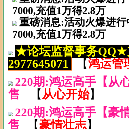
7000,充值1万得2.8万
重磅消息:活动火爆进行中.充
7000,充值1万得2.8万
★论坛监督事务QQ★
2977645071
【
鸿运管
220期:鸿运高手【从
售
【
从心开始
】
220期:鸿运高手【
售
【
豪情壮志
】