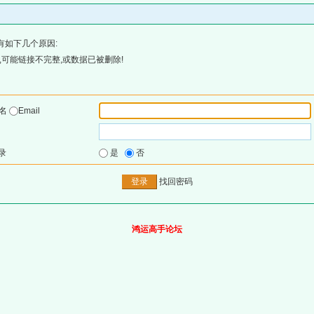
有如下几个原因:
可能链接不完整,或数据已被删除!
户名
Email
录
是
否
找回密码
鸿运高手论坛