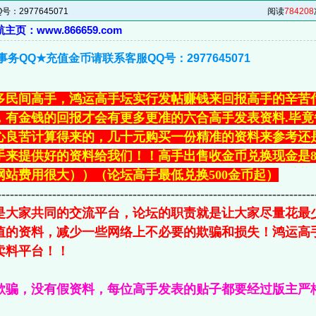
2977645071
阅读
784208
页：www.866659.com
务QQ★充值金币请联系客服QQ号：2977645071
多民间高手，鸿运高手坛实行发帖赚钱来回报高手的辛苦
，有金钱的回报才会有更多更准的六合高手发表资料.毕
心良苦计算得来的，几十元购买一份精准的资料来参考还
手来提供好的资料给我们！！高手出售收金币兑换现金是8
网站费用很大））（论坛高手最低兑换500金币起）
---------------------------------------------------------------------------
是大家共同的交流平台，论坛的职责就是让大家尽量花最
值的资料，减少一些网络上不必要的欺骗和损失！鸿运高
卖料平台！！
欺骗，没有假资料，每位高手发表的贴子都要经过版主严