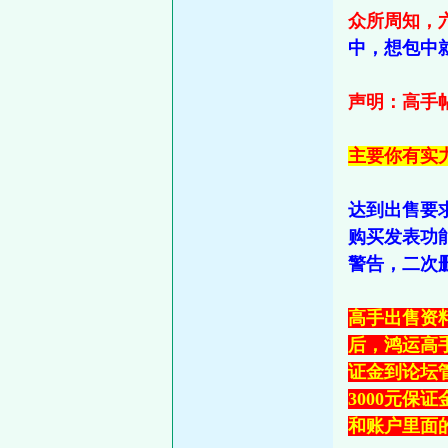
众所周知，
中，想包中
声明：高手帖
主要你有实
达到出售要
购买发表功
警告，二次
高手出售资
后，鸿运高
证金到论坛
3000元
和账户里面