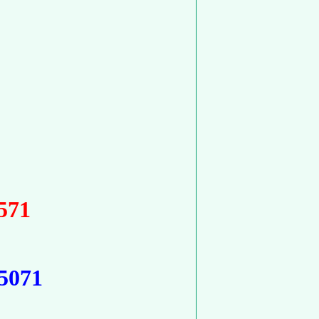
】
571
5071