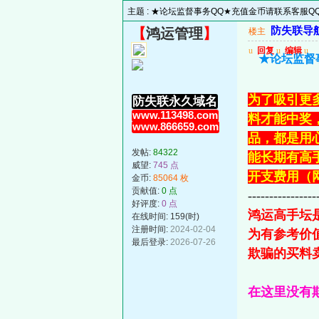
主题 :
★论坛监督事务QQ★充值金币请联系客服QQ号：
防失联导航主
【
鸿运管理
】
楼主
u
回复
u
编辑
u
★论坛监督事
为了吸引更
防失联永久域名
www.113498.com
料才能中奖
www.866659.com
品，都是用
发帖:
84322
能长期有高
威望:
745 点
开支费用（
金币:
85064 枚
贡献值:
0 点
----------------
好评度:
0 点
鸿运高手坛
在线时间: 159(时)
注册时间:
2024-02-04
为有参考价
最后登录:
2026-07-26
欺骗的买料
在这里没有