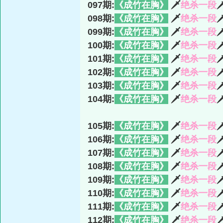
097期:
《成竹在胸》
🗡
绝杀一段

098期:
《成竹在胸》
🗡
绝杀一段

099期:
《成竹在胸》
🗡
绝杀一段

100期:
《成竹在胸》
🗡
绝杀一段

101期:
《成竹在胸》
🗡
绝杀一段

102期:
《成竹在胸》
🗡
绝杀一段

103期:
《成竹在胸》
🗡
绝杀一段

104期:
《成竹在胸》
🗡
绝杀一段

105期:
《成竹在胸》
🗡
绝杀一段

106期:
《成竹在胸》
🗡
绝杀一段

107期:
《成竹在胸》
🗡
绝杀一段

108期:
《成竹在胸》
🗡
绝杀一段

109期:
《成竹在胸》
🗡
绝杀一段

110期:
《成竹在胸》
🗡
绝杀一段

111期:
《成竹在胸》
🗡
绝杀一段

112期:
《成竹在胸》
🗡
绝杀一段
