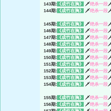
143期:
《成竹在胸》
🗡
绝杀一段

144期:
《成竹在胸》
🗡
绝杀一段

145期:
《成竹在胸》
🗡
绝杀一段

146期:
《成竹在胸》
🗡
绝杀一段

147期:
《成竹在胸》
🗡
绝杀一段

148期:
《成竹在胸》
🗡
绝杀一段

149期:
《成竹在胸》
🗡
绝杀一段

150期:
《成竹在胸》
🗡
绝杀一段

151期:
《成竹在胸》
🗡
绝杀一段

152期:
《成竹在胸》
🗡
绝杀一段

153期:
《成竹在胸》
🗡
绝杀一段

154期:
《成竹在胸》
🗡
绝杀一段

155期:
《成竹在胸》
🗡
绝杀一段

156期:
《成竹在胸》
🗡
绝杀一段
