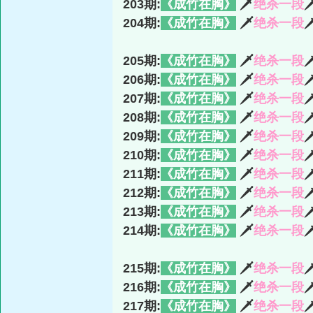
203期:
《成竹在胸》
🗡
绝杀一段

204期:
《成竹在胸》
🗡
绝杀一段

205期:
《成竹在胸》
🗡
绝杀一段

206期:
《成竹在胸》
🗡
绝杀一段

207期:
《成竹在胸》
🗡
绝杀一段

208期:
《成竹在胸》
🗡
绝杀一段

209期:
《成竹在胸》
🗡
绝杀一段

210期:
《成竹在胸》
🗡
绝杀一段

211期:
《成竹在胸》
🗡
绝杀一段

212期:
《成竹在胸》
🗡
绝杀一段

213期:
《成竹在胸》
🗡
绝杀一段

214期:
《成竹在胸》
🗡
绝杀一段

215期:
《成竹在胸》
🗡
绝杀一段

216期:
《成竹在胸》
🗡
绝杀一段

217期:
《成竹在胸》
🗡
绝杀一段
