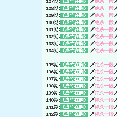
127期:
《成竹在胸》
🗡
绝杀一段

128期:
《成竹在胸》
🗡
绝杀一段

129期:
《成竹在胸》
🗡
绝杀一段

130期:
《成竹在胸》
🗡
绝杀一段

131期:
《成竹在胸》
🗡
绝杀一段

132期:
《成竹在胸》
🗡
绝杀一段

133期:
《成竹在胸》
🗡
绝杀一段

134期:
《成竹在胸》
🗡
绝杀一段

135期:
《成竹在胸》
🗡
绝杀一段

136期:
《成竹在胸》
🗡
绝杀一段

137期:
《成竹在胸》
🗡
绝杀一段

138期:
《成竹在胸》
🗡
绝杀一段

139期:
《成竹在胸》
🗡
绝杀一段

140期:
《成竹在胸》
🗡
绝杀一段

141期:
《成竹在胸》
🗡
绝杀一段

142期:
《成竹在胸》
🗡
绝杀一段
