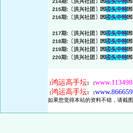
214期:〔洪兴社团〕💌
④头中特

215期:〔洪兴社团〕💌
④头中特
💌
216期:〔洪兴社团〕💌
④头中特

217期:〔洪兴社团〕💌
④头中特

218期:〔洪兴社团〕💌
④头中特

219期:〔洪兴社团〕💌
④头中特

220期:〔洪兴社团〕💌
④头中特

鸿运高手坛
www.113498
【
】 【
鸿运高手坛
www.866659
【
】 【
如果您觉得本站的资料不错，请截图