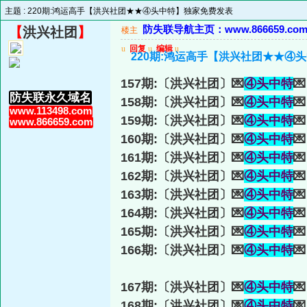
主题 :
220期:鸿运高手【洪兴社团★★④头中特】独家免费发表
防失联导航主页：www.866659.co
【
洪兴社团
】
楼主
u
回复
u
编辑
u
220期:鸿运高手【洪兴社团★★④
157期:〔洪兴社团〕💌
④头中特

防失联永久域名
158期:〔洪兴社团〕💌
④头中特
💌
www.113498.com
159期:〔洪兴社团〕💌
④头中特

www.866659.com
160期:〔洪兴社团〕💌
④头中特
💌
161期:〔洪兴社团〕💌
④头中特

162期:〔洪兴社团〕💌
④头中特

163期:〔洪兴社团〕💌
④头中特

164期:〔洪兴社团〕💌
④头中特

165期:〔洪兴社团〕💌
④头中特

166期:〔洪兴社团〕💌
④头中特
💌
167期:〔洪兴社团〕💌
④头中特

168期:〔洪兴社团〕💌
④头中特
