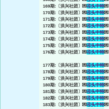
169期:〔洪兴社团〕💌
④头中特

170期:〔洪兴社团〕💌
④头中特

171期:〔洪兴社团〕💌
④头中特

172期:〔洪兴社团〕💌
④头中特
💌
173期:〔洪兴社团〕💌
④头中特

174期:〔洪兴社团〕💌
④头中特

175期:〔洪兴社团〕💌
④头中特
💌
176期:〔洪兴社团〕💌
④头中特
💌
177期:〔洪兴社团〕💌
④头中特

178期:〔洪兴社团〕💌
④头中特
💌
179期:〔洪兴社团〕💌
④头中特

180期:〔洪兴社团〕💌
④头中特

181期:〔洪兴社团〕💌
④头中特
💌
182期:〔洪兴社团〕💌
④头中特

183期:〔洪兴社团〕💌
④头中特
