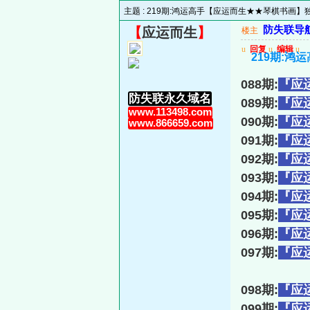
主题 :
219期:鸿运高手【应运而生★★琴棋书画】
防失联导航主
【
应运而生
】
楼主
u
回复
u
编辑
u
219期:
088期:
『应
防失联永久域名
089期:
『应
www.113498.com
090期:
『应
www.866659.com
091期:
『应
092期:
『应
093期:
『应
094期:
『应
095期:
『应
096期:
『应
097期:
『应
098期:
『应
099期:
『应