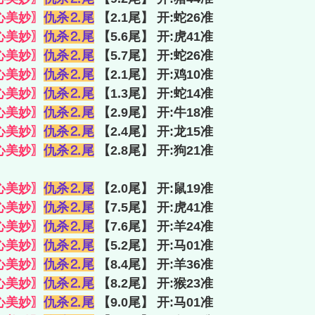
心美妙〗
仇杀⒉尾
【2.1尾】 开:蛇26准
心美妙〗
仇杀⒉尾
【5.6尾】 开:虎41准
心美妙〗
仇杀⒉尾
【5.7尾】 开:蛇26准
心美妙〗
仇杀⒉尾
【2.1尾】 开:鸡10准
心美妙〗
仇杀⒉尾
【1.3尾】 开:蛇14准
心美妙〗
仇杀⒉尾
【2.9尾】 开:牛18准
心美妙〗
仇杀⒉尾
【2.4尾】 开:龙15准
心美妙〗
仇杀⒉尾
【2.8尾】 开:狗21准
心美妙〗
仇杀⒉尾
【2.0尾】 开:鼠19准
心美妙〗
仇杀⒉尾
【7.5尾】 开:虎41准
心美妙〗
仇杀⒉尾
【7.6尾】 开:羊24准
心美妙〗
仇杀⒉尾
【5.2尾】 开:马01准
心美妙〗
仇杀⒉尾
【8.4尾】 开:羊36准
心美妙〗
仇杀⒉尾
【8.2尾】 开:猴23准
心美妙〗
仇杀⒉尾
【9.0尾】 开:马01准