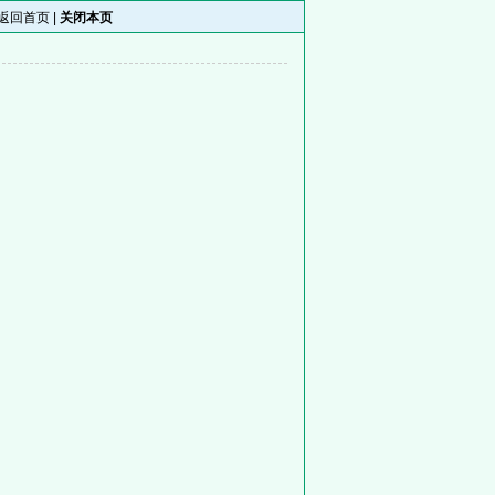
返回首页
|
关闭本页