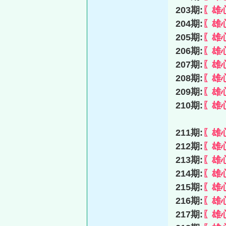
203期:
〖雄
204期:
〖雄
205期:
〖雄
206期:
〖雄
207期:
〖雄
208期:
〖雄
209期:
〖雄
210期:
〖雄
211期:
〖雄
212期:
〖雄
213期:
〖雄
214期:
〖雄
215期:
〖雄
216期:
〖雄
217期:
〖雄