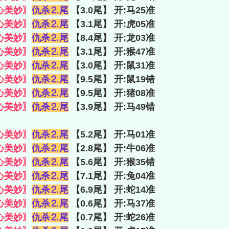
心美妙〗
仇杀⒉尾
【3.0尾】 开:马25准
心美妙〗
仇杀⒉尾
【3.1尾】 开:虎05准
心美妙〗
仇杀⒉尾
【8.4尾】 开:龙03准
心美妙〗
仇杀⒉尾
【3.1尾】 开:猴47准
心美妙〗
仇杀⒉尾
【3.0尾】 开:鼠31准
心美妙〗
仇杀⒉尾
【9.5尾】 开:鼠19错
心美妙〗
仇杀⒉尾
【9.5尾】 开:猪08准
心美妙〗
仇杀⒉尾
【3.9尾】 开:马49错
心美妙〗
仇杀⒉尾
【5.2尾】 开:马01准
心美妙〗
仇杀⒉尾
【2.8尾】 开:牛06准
心美妙〗
仇杀⒉尾
【5.6尾】 开:猴35错
心美妙〗
仇杀⒉尾
【7.1尾】 开:兔04准
心美妙〗
仇杀⒉尾
【6.9尾】 开:蛇14准
心美妙〗
仇杀⒉尾
【0.6尾】 开:马37准
心美妙〗
仇杀⒉尾
【0.7尾】 开:蛇26准