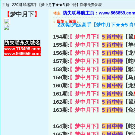
主题 :
220期:鸿运高手【梦中月下★★5 肖中特】独家免费发表
防失联导航主页：www.866659.co
【
梦中月下
】
楼主
u
回复
u
编辑
u
220期:鸿运高手【梦中月下★★5 
154期:
〖梦中月下〗
5 肖中特
【鼠
防失联永久域名
155期:
〖梦中月下〗
5 肖中特
【羊
www.113498.com
156期:
〖梦中月下〗
5 肖中特
【龙
www.866659.com
157期:
〖梦中月下〗
5 肖中特
【蛇
158期:
〖梦中月下〗
5 肖中特
【猴
159期:
〖梦中月下〗
5 肖中特
【马
160期:
〖梦中月下〗
5 肖中特
【龙
161期:
〖梦中月下〗
5 肖中特
【兔
162期:
〖梦中月下〗
5 肖中特
【鼠
163期:
〖梦中月下〗
5 肖中特
【兔
164期:
〖梦中月下〗
5 肖中特
【蛇
165期:
〖梦中月下〗
5 肖中特
【狗