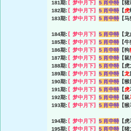
181期:
〖梦中月下〗
5 肖中特
【猪
182期:
〖梦中月下〗
5 肖中特
【
虎
183期:
〖梦中月下〗
5 肖中特
【马
184期:
〖梦中月下〗
5 肖中特
【龙
185期:
〖梦中月下〗
5 肖中特
【牛
186期:
〖梦中月下〗
5 肖中特
【狗
187期:
〖梦中月下〗
5 肖中特
【鼠
188期:
〖梦中月下〗
5 肖中特
【虎
189期:
〖梦中月下〗
5 肖中特
【
龙
190期:
〖梦中月下〗
5 肖中特
【猴
191期:
〖梦中月下〗
5 肖中特
【
虎
192期:
〖梦中月下〗
5 肖中特
【鼠
193期:
〖梦中月下〗
5 肖中特
【猴
194期:
〖梦中月下〗
5 肖中特
【虎
195期:
〖梦中月下〗
5 肖中特
【猪