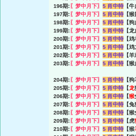
196期:
〖梦中月下〗
5 肖中特
【牛
197期:
〖梦中月下〗
5 肖中特
【猴
198期:
〖梦中月下〗
5 肖中特
【狗
199期:
〖梦中月下〗
5 肖中特
【龙
200期:
〖梦中月下〗
5 肖中特
【鸡
201期:
〖梦中月下〗
5 肖中特
【鸡
202期:
〖梦中月下〗
5 肖中特
【羊
203期:
〖梦中月下〗
5 肖中特
【猴
204期:
〖梦中月下〗
5 肖中特
【狗
205期:
〖梦中月下〗
5 肖中特
【
龙
206期:
〖梦中月下〗
5 肖中特
【
猴
207期:
〖梦中月下〗
5 肖中特
【兔
208期:
〖梦中月下〗
5 肖中特
【猴
209期:
〖梦中月下〗
5 肖中特
【虎
210期:
〖梦中月下〗
5 肖中特
【猴