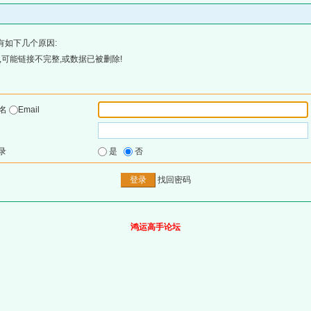
有如下几个原因:
可能链接不完整,或数据已被删除!
户名
Email
录
是
否
找回密码
鸿运高手论坛