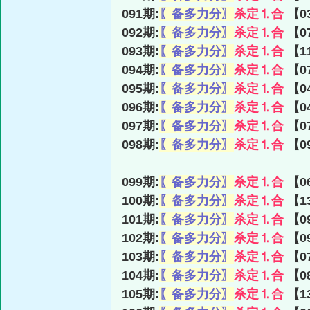
091期:
〖备多力分〗
杀定⒈合
【0
092期:
〖备多力分〗
杀定⒈合
【0
093期:
〖备多力分〗
杀定⒈合
【1
094期:
〖备多力分〗
杀定⒈合
【0
095期:
〖备多力分〗
杀定⒈合
【0
096期:
〖备多力分〗
杀定⒈合
【0
097期:
〖备多力分〗
杀定⒈合
【0
098期:
〖备多力分〗
杀定⒈合
【0
099期:
〖备多力分〗
杀定⒈合
【0
100期:
〖备多力分〗
杀定⒈合
【1
101期:
〖备多力分〗
杀定⒈合
【0
102期:
〖备多力分〗
杀定⒈合
【0
103期:
〖备多力分〗
杀定⒈合
【0
104期:
〖备多力分〗
杀定⒈合
【0
105期:
〖备多力分〗
杀定⒈合
【1