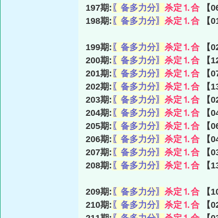
197期:
〖备多力分〗
杀定⒈合
【0
198期:
〖备多力分〗
杀定⒈合
【0
199期:
〖备多力分〗
杀定⒈合
【0
200期:
〖备多力分〗
杀定⒈合
【1
201期:
〖备多力分〗
杀定⒈合
【0
202期:
〖备多力分〗
杀定⒈合
【1
203期:
〖备多力分〗
杀定⒈合
【0
204期:
〖备多力分〗
杀定⒈合
【0
205期:
〖备多力分〗
杀定⒈合
【0
206期:
〖备多力分〗
杀定⒈合
【0
207期:
〖备多力分〗
杀定⒈合
【0
208期:
〖备多力分〗
杀定⒈合
【1
209期:
〖备多力分〗
杀定⒈合
【1
210期:
〖备多力分〗
杀定⒈合
【0