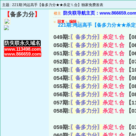
主题 :
221期:鸿运高手【备多力分★★杀定⒈合】独家免费发表
防失联导航主页：www.866659.co
【
备多力分
】
楼主
u
回复
u
编辑
u
221期:鸿运高手【备多力分★★杀
049期:
〖备多力分〗
杀定⒈合
【0
防失联永久域名
050期:
〖备多力分〗
杀定⒈合
【0
www.113498.com
051期:
〖备多力分〗
杀定⒈合
【0
www.866659.com
052期:
〖备多力分〗
杀定⒈合
【0
053期:
〖备多力分〗
杀定⒈合
【1
054期:
〖备多力分〗
杀定⒈合
【0
055期:
〖备多力分〗
杀定⒈合
【0
056期:
〖备多力分〗
杀定⒈合
【0
057期:
〖备多力分〗
杀定⒈合
【1
058期:
〖备多力分〗
杀定⒈合
【0
059期:
〖备多力分〗
杀定⒈合
【0
060期:
〖备多力分〗
杀定⒈合
【0