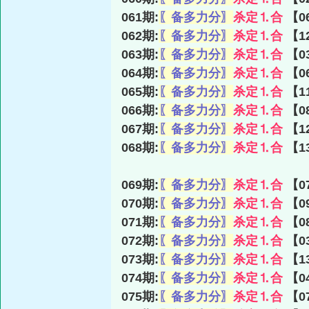
061期:
〖备多力分〗
杀定⒈合
【0
062期:
〖备多力分〗
杀定⒈合
【1
063期:
〖备多力分〗
杀定⒈合
【0
064期:
〖备多力分〗
杀定⒈合
【0
065期:
〖备多力分〗
杀定⒈合
【1
066期:
〖备多力分〗
杀定⒈合
【0
067期:
〖备多力分〗
杀定⒈合
【1
068期:
〖备多力分〗
杀定⒈合
【1
069期:
〖备多力分〗
杀定⒈合
【0
070期:
〖备多力分〗
杀定⒈合
【0
071期:
〖备多力分〗
杀定⒈合
【0
072期:
〖备多力分〗
杀定⒈合
【0
073期:
〖备多力分〗
杀定⒈合
【1
074期:
〖备多力分〗
杀定⒈合
【0
075期:
〖备多力分〗
杀定⒈合
【0