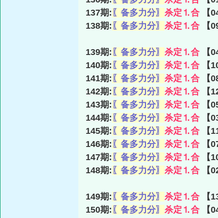
137期:
〖备多力分〗
杀定⒈合
【0
138期:
〖备多力分〗
杀定⒈合
【0
139期:
〖备多力分〗
杀定⒈合
【0
140期:
〖备多力分〗
杀定⒈合
【1
141期:
〖备多力分〗
杀定⒈合
【0
142期:
〖备多力分〗
杀定⒈合
【1
143期:
〖备多力分〗
杀定⒈合
【0
144期:
〖备多力分〗
杀定⒈合
【0
145期:
〖备多力分〗
杀定⒈合
【1
146期:
〖备多力分〗
杀定⒈合
【0
147期:
〖备多力分〗
杀定⒈合
【1
148期:
〖备多力分〗
杀定⒈合
【0
149期:
〖备多力分〗
杀定⒈合
【1
150期:
〖备多力分〗
杀定⒈合
【0