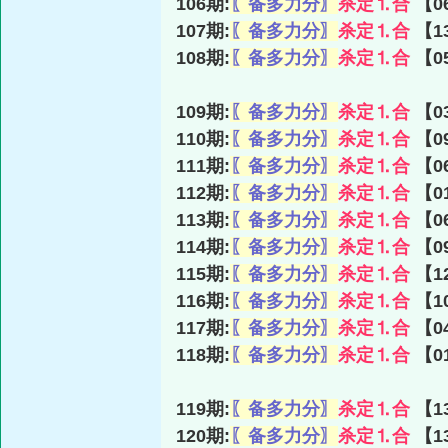
106期:
〖备多力分〗
杀定⒈合
【0
107期:
〖备多力分〗
杀定⒈合
【1
108期:
〖备多力分〗
杀定⒈合
【0
109期:
〖备多力分〗
杀定⒈合
【0
110期:
〖备多力分〗
杀定⒈合
【0
111期:
〖备多力分〗
杀定⒈合
【0
112期:
〖备多力分〗
杀定⒈合
【0
113期:
〖备多力分〗
杀定⒈合
【0
114期:
〖备多力分〗
杀定⒈合
【0
115期:
〖备多力分〗
杀定⒈合
【1
116期:
〖备多力分〗
杀定⒈合
【1
117期:
〖备多力分〗
杀定⒈合
【0
118期:
〖备多力分〗
杀定⒈合
【0
119期:
〖备多力分〗
杀定⒈合
【1
120期:
〖备多力分〗
杀定⒈合
【1