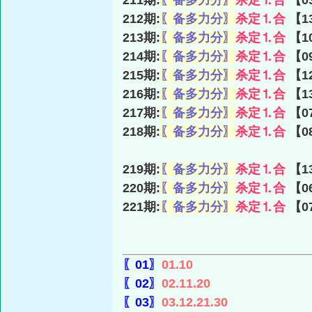
211期:
〖备多力分〗
杀定⒈合
【0
212期:
〖备多力分〗
杀定⒈合
【1
213期:
〖备多力分〗
杀定⒈合
【1
214期:
〖备多力分〗
杀定⒈合
【0
215期:
〖备多力分〗
杀定⒈合
【1
216期:
〖备多力分〗
杀定⒈合
【1
217期:
〖备多力分〗
杀定⒈合
【0
218期:
〖备多力分〗
杀定⒈合
【0
219期:
〖备多力分〗
杀定⒈合
【1
220期:
〖备多力分〗
杀定⒈合
【0
221期:
〖备多力分〗
杀定⒈合
【0
〖01〗
01.10
〖02〗
02.11.20
〖03〗
03.12.21.30