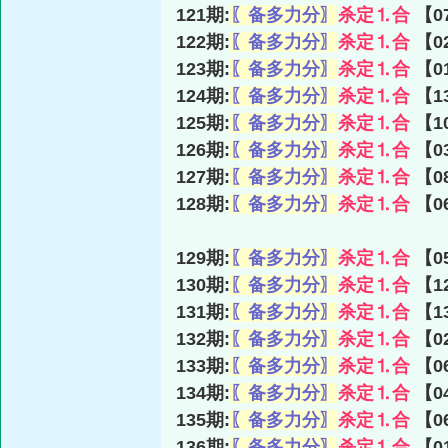
121期:
〖备多力分〗
杀定⒈合
【0
122期:
〖备多力分〗
杀定⒈合
【0
123期:
〖备多力分〗
杀定⒈合
【0
124期:
〖备多力分〗
杀定⒈合
【1
125期:
〖备多力分〗
杀定⒈合
【1
126期:
〖备多力分〗
杀定⒈合
【0
127期:
〖备多力分〗
杀定⒈合
【0
128期:
〖备多力分〗
杀定⒈合
【0
129期:
〖备多力分〗
杀定⒈合
【0
130期:
〖备多力分〗
杀定⒈合
【1
131期:
〖备多力分〗
杀定⒈合
【1
132期:
〖备多力分〗
杀定⒈合
【0
133期:
〖备多力分〗
杀定⒈合
【0
134期:
〖备多力分〗
杀定⒈合
【0
135期:
〖备多力分〗
杀定⒈合
【0
136期:
〖备多力分〗
杀定⒈合
【0