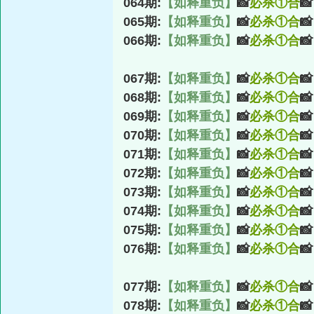
064期:
【如释重负】
📸
必杀①合

065期:
【如释重负】
📸
必杀①合

066期:
【如释重负】
📸
必杀①合

067期:
【如释重负】
📸
必杀①合

068期:
【如释重负】
📸
必杀①合

069期:
【如释重负】
📸
必杀①合

070期:
【如释重负】
📸
必杀①合

071期:
【如释重负】
📸
必杀①合

072期:
【如释重负】
📸
必杀①合

073期:
【如释重负】
📸
必杀①合

074期:
【如释重负】
📸
必杀①合

075期:
【如释重负】
📸
必杀①合

076期:
【如释重负】
📸
必杀①合

077期:
【如释重负】
📸
必杀①合

078期:
【如释重负】
📸
必杀①合
