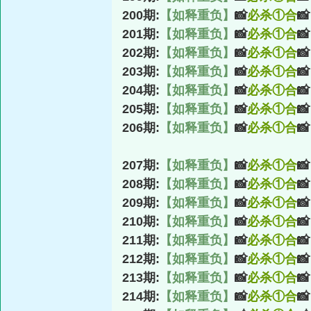
200期:
【如释重负】
📸
必杀①合

201期:
【如释重负】
📸
必杀①合

202期:
【如释重负】
📸
必杀①合

203期:
【如释重负】
📸
必杀①合

204期:
【如释重负】
📸
必杀①合

205期:
【如释重负】
📸
必杀①合

206期:
【如释重负】
📸
必杀①合

207期:
【如释重负】
📸
必杀①合

208期:
【如释重负】
📸
必杀①合

209期:
【如释重负】
📸
必杀①合

210期:
【如释重负】
📸
必杀①合

211期:
【如释重负】
📸
必杀①合

212期:
【如释重负】
📸
必杀①合

213期:
【如释重负】
📸
必杀①合

214期:
【如释重负】
📸
必杀①合
