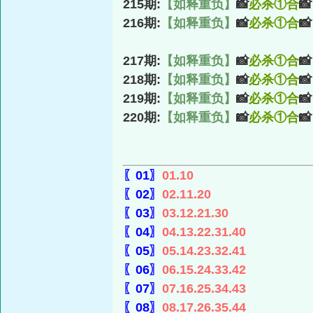
215期:
【如释重负】
📸
必杀①合

216期:
【如释重负】
📸
必杀①合

217期:
【如释重负】
📸
必杀①合

218期:
【如释重负】
📸
必杀①合

219期:
【如释重负】
📸
必杀①合

220期:
【如释重负】
📸
必杀①合

〖01〗
01.10
〖02〗
02.11.20
〖03〗
03.12.21.30
〖04〗
04.13.22.31.40
〖05〗
05.14.23.32.41
〖06〗
06.15.24.33.42
〖07〗
07.16.25.34.43
〖08〗
08.17.26.35.44