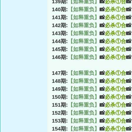
139期:
【如释重负】
📸
必杀①合

140期:
【如释重负】
📸
必杀①合

141期:
【如释重负】
📸
必杀①合

142期:
【如释重负】
📸
必杀①合

143期:
【如释重负】
📸
必杀①合

144期:
【如释重负】
📸
必杀①合

145期:
【如释重负】
📸
必杀①合

146期:
【如释重负】
📸
必杀①合

147期:
【如释重负】
📸
必杀①合

148期:
【如释重负】
📸
必杀①合

149期:
【如释重负】
📸
必杀①合

150期:
【如释重负】
📸
必杀①合

151期:
【如释重负】
📸
必杀①合

152期:
【如释重负】
📸
必杀①合

153期:
【如释重负】
📸
必杀①合

154期:
【如释重负】
📸
必杀①合
