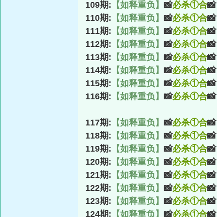
109期:
【如释重负】
📸
必杀①合

110期:
【如释重负】
📸
必杀①合

111期:
【如释重负】
📸
必杀①合

112期:
【如释重负】
📸
必杀①合

113期:
【如释重负】
📸
必杀①合

114期:
【如释重负】
📸
必杀①合

115期:
【如释重负】
📸
必杀①合

116期:
【如释重负】
📸
必杀①合

117期:
【如释重负】
📸
必杀①合

118期:
【如释重负】
📸
必杀①合

119期:
【如释重负】
📸
必杀①合

120期:
【如释重负】
📸
必杀①合

121期:
【如释重负】
📸
必杀①合

122期:
【如释重负】
📸
必杀①合

123期:
【如释重负】
📸
必杀①合

124期:
【如释重负】
📸
必杀①合
