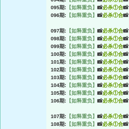
095期:
【如释重负】
📸
必杀①合

096期:
【如释重负】
📸
必杀①合

097期:
【如释重负】
📸
必杀①合

098期:
【如释重负】
📸
必杀①合

099期:
【如释重负】
📸
必杀①合

100期:
【如释重负】
📸
必杀①合

101期:
【如释重负】
📸
必杀①合

102期:
【如释重负】
📸
必杀①合

103期:
【如释重负】
📸
必杀①合

104期:
【如释重负】
📸
必杀①合

105期:
【如释重负】
📸
必杀①合

106期:
【如释重负】
📸
必杀①合

107期:
【如释重负】
📸
必杀①合

108期:
【如释重负】
📸
必杀①合
