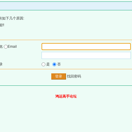
有如下几个原因:
!!
户名
Email
录
是
否
找回密码
鸿运高手论坛