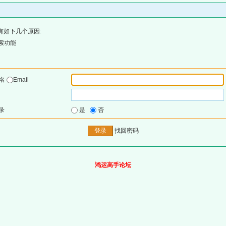
有如下几个原因:
索功能
户名
Email
录
是
否
找回密码
鸿运高手论坛