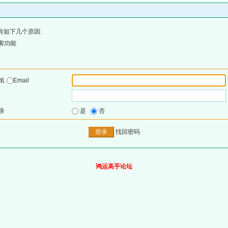
有如下几个原因:
索功能
户名
Email
录
是
否
找回密码
鸿运高手论坛