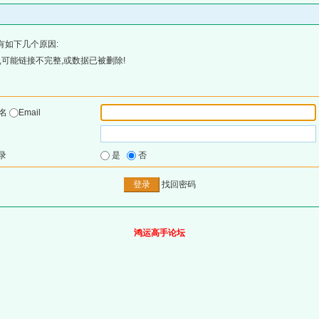
有如下几个原因:
可能链接不完整,或数据已被删除!
户名
Email
录
是
否
找回密码
鸿运高手论坛