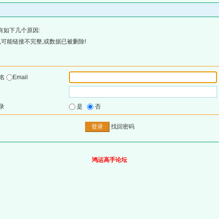
有如下几个原因:
可能链接不完整,或数据已被删除!
户名
Email
录
是
否
找回密码
鸿运高手论坛