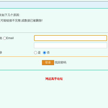
有如下几个原因:
可能链接不完整,或数据已被删除!
户名
Email
录
是
否
找回密码
鸿运高手论坛