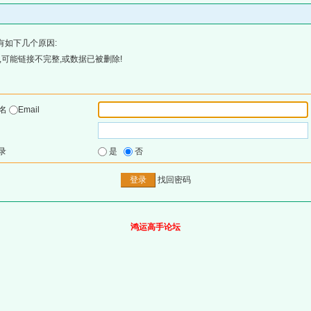
有如下几个原因:
可能链接不完整,或数据已被删除!
户名
Email
录
是
否
找回密码
鸿运高手论坛