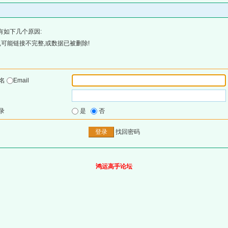
有如下几个原因:
可能链接不完整,或数据已被删除!
户名
Email
录
是
否
找回密码
鸿运高手论坛