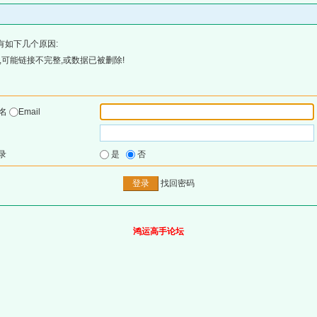
有如下几个原因:
可能链接不完整,或数据已被删除!
户名
Email
录
是
否
找回密码
鸿运高手论坛