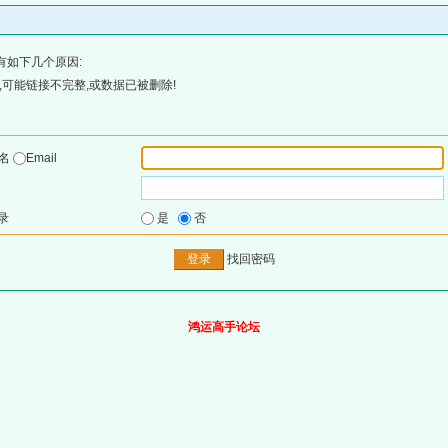
有如下几个原因:
可能链接不完整,或数据已被删除!
户名
Email
录
是
否
找回密码
鸿运高手论坛