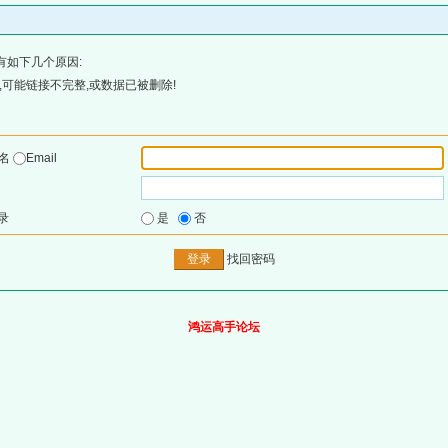
有如下几个原因:
可能链接不完整,或数据已被删除!
户名
Email
录
是
否
找回密码
鸿运高手论坛