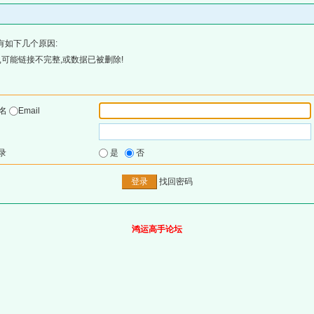
有如下几个原因:
可能链接不完整,或数据已被删除!
户名
Email
录
是
否
找回密码
鸿运高手论坛