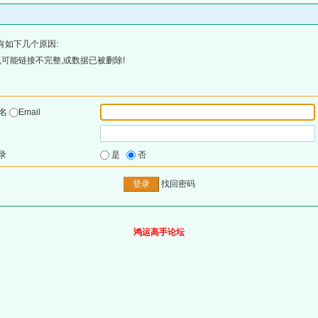
有如下几个原因:
可能链接不完整,或数据已被删除!
户名
Email
录
是
否
找回密码
鸿运高手论坛