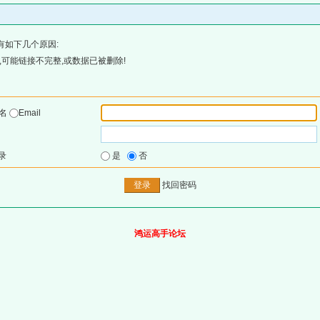
有如下几个原因:
可能链接不完整,或数据已被删除!
户名
Email
录
是
否
找回密码
鸿运高手论坛