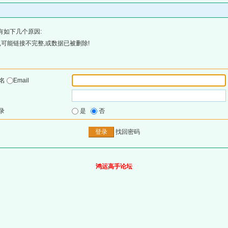
有如下几个原因:
可能链接不完整,或数据已被删除!
户名
Email
录
是
否
找回密码
鸿运高手论坛