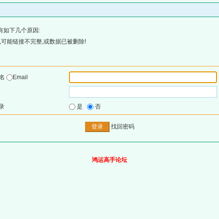
有如下几个原因:
可能链接不完整,或数据已被删除!
户名
Email
录
是
否
找回密码
鸿运高手论坛