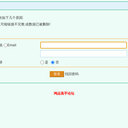
有如下几个原因:
可能链接不完整,或数据已被删除!
户名
Email
录
是
否
找回密码
鸿运高手论坛