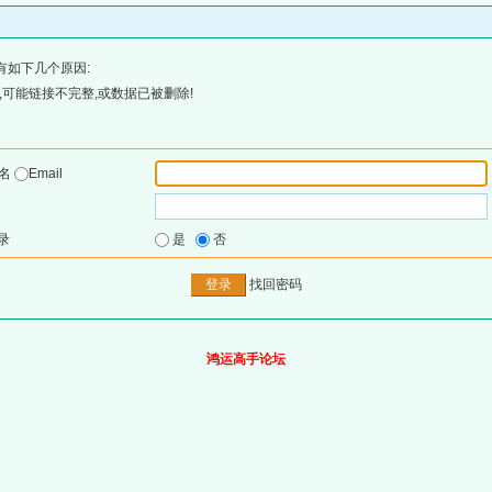
有如下几个原因:
可能链接不完整,或数据已被删除!
户名
Email
录
是
否
找回密码
鸿运高手论坛