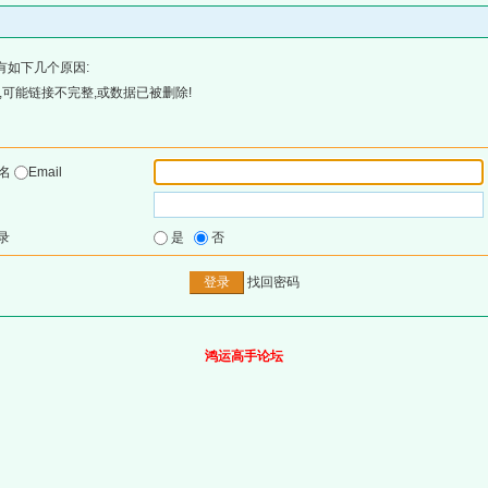
有如下几个原因:
可能链接不完整,或数据已被删除!
户名
Email
录
是
否
找回密码
鸿运高手论坛