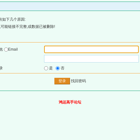
有如下几个原因:
可能链接不完整,或数据已被删除!
户名
Email
录
是
否
找回密码
鸿运高手论坛