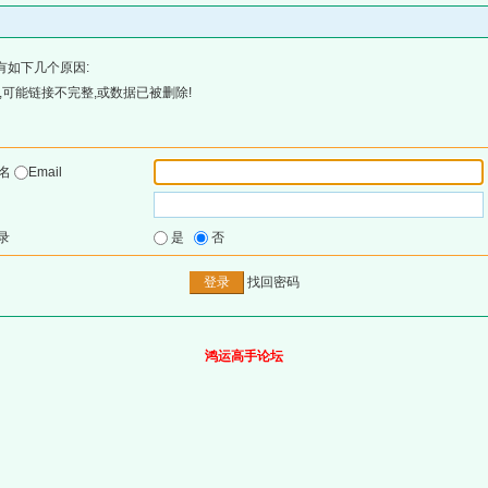
有如下几个原因:
可能链接不完整,或数据已被删除!
户名
Email
录
是
否
找回密码
鸿运高手论坛