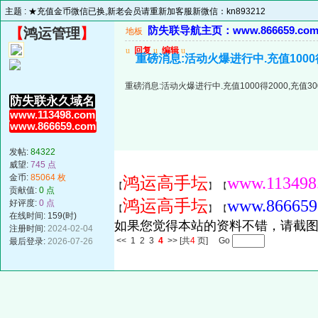
主题 :
★充值金币微信已换,新老会员请重新加客服新微信：kn893212
防失联导航主页：www.866659.co
【
鸿运管理
】
地板
u
回复
u
编辑
u
重磅消息:活动火爆进行中.充值1000得2
重磅消息:活动火爆进行中.充值1000得2000,充值300
防失联永久域名
www.113498.com
www.866659.com
发帖:
84322
威望:
745 点
金币:
85064 枚
鸿运高手坛
www.113498
【
】 【
贡献值:
0 点
鸿运高手坛
www.866659
好评度:
0 点
【
】 【
在线时间: 159(时)
如果您觉得本站的资料不错，请截图
注册时间:
2024-02-04
<<
1
2
3
4
>>
[共
4
页] Go
最后登录:
2026-07-26