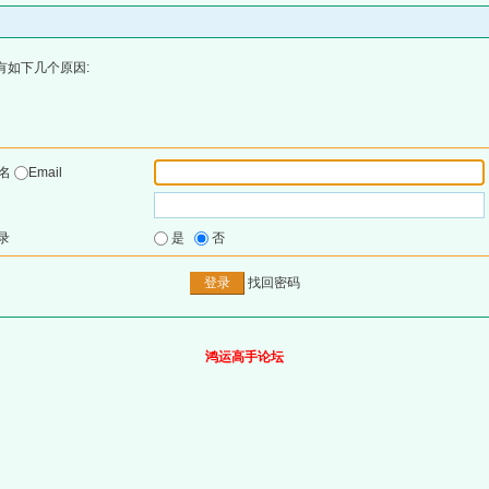
有如下几个原因:
户名
Email
录
是
否
找回密码
鸿运高手论坛