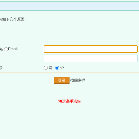
有如下几个原因:
户名
Email
录
是
否
找回密码
鸿运高手论坛